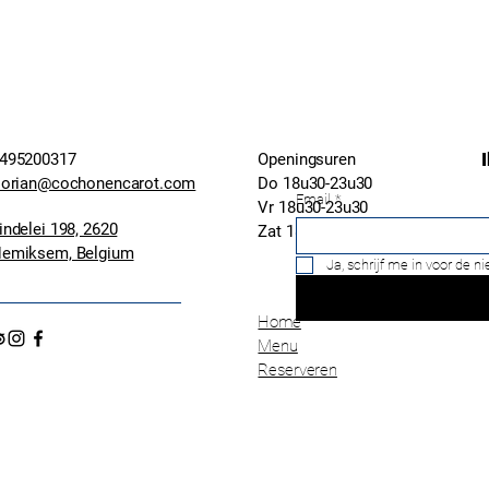
495200317
Openingsuren
lorian@cochonencarot.com
Do 18u30-23u30
Email
*
Vr 18u30-23u30
indelei 198, 2620
Zat 18u30-23u30
emiksem, Belgium
Ja, schrijf me in voor de n
Home
Menu
Reserveren