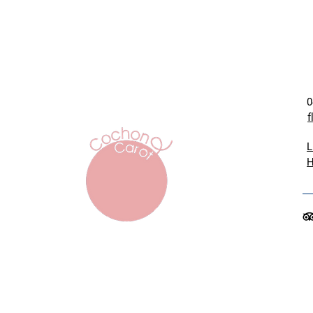
0
f
L
H